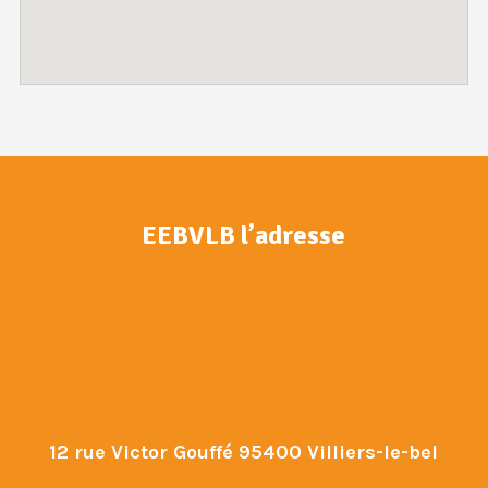
EEBVLB l’adresse
12 rue Victor Gouffé 95400 Villiers-le-bel